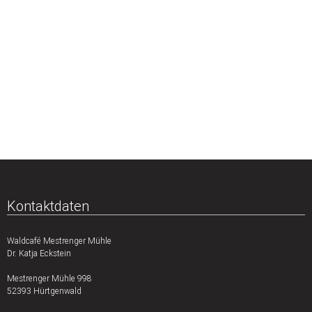
Kontaktdaten
Waldcafé Mestrenger Mühle
Dr. Katja Eckstein
Mestrenger Mühle 998
52393 Hürtgenwald