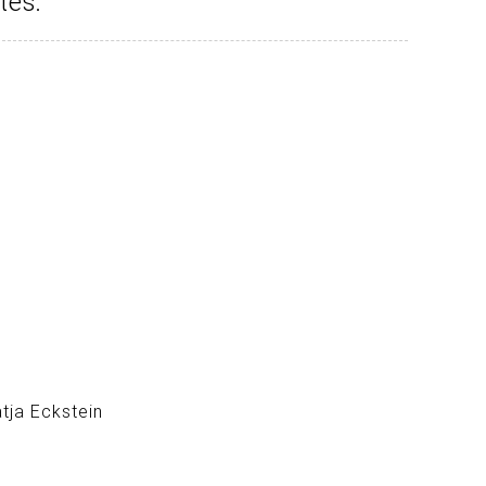
tes:
atja Eckstein