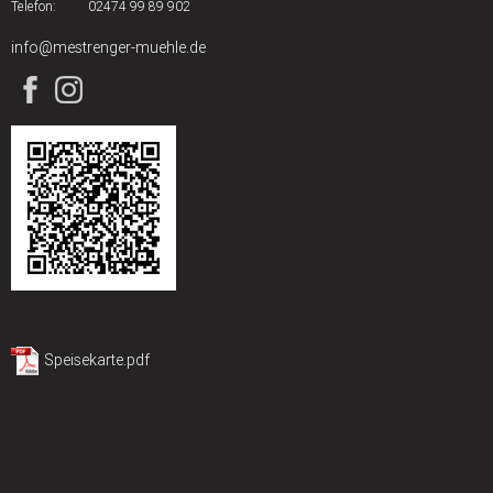
Telefon:
02474 99 89 902
info@mestrenger-muehle.de
Speisekarte.pdf