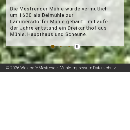
Die Mestrenger Mühle wurde vermutlich
um 1620 als Beimühle zur
Lammersdorfer Mühle gebaut. Im Laufe
der Jahre entstand ein Dreikanthof aus
Mühle, Haupthaus und Scheune.
Historischer Dreikanthof
Biergarten mit Grill
© 2026
Waldcafé Mestrenger Mühle
.
Impressum
Datenschutz
Samstag, den 08.08.2026, bleibt das
Waldcafé geschlossen!
Grund hierfür ist die Hochzeit von Christina und Thomas, die
an der Mühle gefeiert wird.
Wir wünschen den Beiden von Herzen ganz viel Glück für den
neuen Lebensabschnitt und eine tolle Feier.
Daher bitten wir um Verständnis.
Am Sonntag, den 09.08.2026 ist das Waldcafé wieder ganz